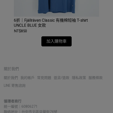
念衫
6折｜Fjällräven Classic 有機棉短袖 T-shirt
TH
UNCLE BLUE 女款
麻灰
NT$850
NT$
加入購物車
關於我們
關於我們
我的帳戶
常見問題
退貨/退款
隱私政策
服務條款
LINE 寄售諮詢
循環者商行
統一編號｜60806271
聯絡地址｜台中市北區益華街74號