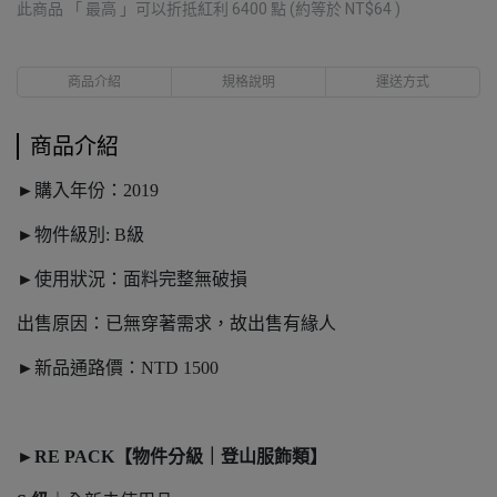
此商品 「 最高 」可以折抵紅利
6400
點 (約等於
NT$64
)
商品介紹
規格說明
運送方式
商品介紹
►購入年份：2019
►物件級別: B級
►使用狀況：面料完整無破損
出售原因：已無穿著需求，故出售有緣人
►新品通路價：NTD 1500
►RE PACK【物件分級｜登山服飾類】