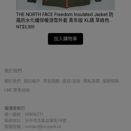
 M
THE NORTH FACE Freedom Insulated Jacket 防
MAM
風防水化纖保暖滑雪外套 青年版 XL碼 草綠色
Wo
#NF0A3NI6
NT$3,300
NT$
加入購物車
關於我們
關於我們
我的帳戶
常見問題
退貨/退款
隱私政策
服務條款
LINE 寄售諮詢
循環者商行
統一編號｜60806271
聯絡地址｜台中市北區益華街74號
客服信箱｜contact@re-pack.co