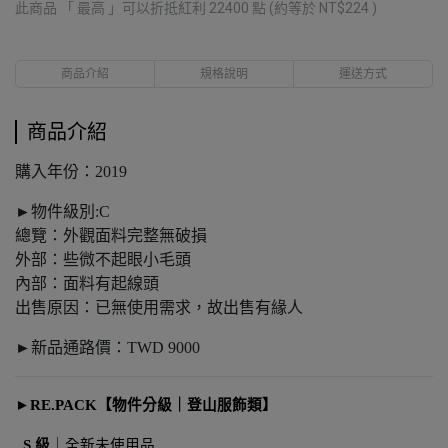
此商品 「 最高 」可以折抵紅利
22400
點 (約等於
NT$224
)
商品介紹
規格說明
運送方式
商品介紹
購入年份：2019
►物件級別:C
總覽：外觀面料完整無破損
外部：些微不起眼小毛頭
內部：面料有起線頭
出售原因：已無使用需求，故出售有緣人
►新品通路價：TWD 9000
►
RE.PACK
【物件分級｜登山服飾類】
S 級
｜全新未使用品