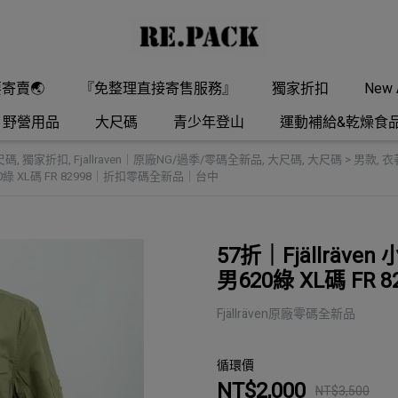
要寄賣🌏
『免整理直接寄售服務』
獨家折扣
New A
野營用品
大尺碼
青少年登山
運動補給&乾燥食
尺碼
,
獨家折扣
,
Fjallraven｜原廠NG/過季/零碼全新品
,
大尺碼
,
大尺碼 > 男款
,
衣
衫 男620綠 XL碼 FR 82998｜折扣零碼全新品｜台中
57折｜Fjällräven 
男620綠 XL碼 F
Fjällräven原廠零碼全新品
循環價
NT$2,000
NT$3,500