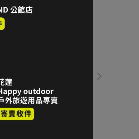
ällräven 小狐狸 Stina G-1000 連帽夾克防風
Fjällräven 小狐狸 
 女款 S碼 秋葉紅
水連帽外套 女款 
2,700
NT$4,600
加入購物車