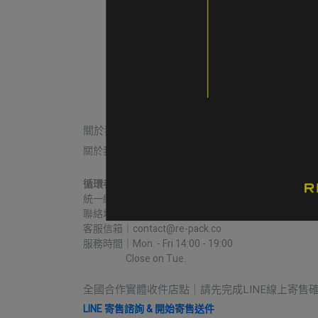
Ｗ 休閒吊帶褲 女款 XS碼 綠色
NT$3,600
已售完
關於我們
關於我們
我的帳戶
常見問題
退貨/退款
循環者商行
統一編號｜60806271
聯絡地址｜台中市北區益華街74號
客服信箱｜contact@re-pack.co
服務時間｜Mon. - Fri 14:00 - 19:00
                    Close on Tue.
全國合作實體收件店點｜請先完成LINE線上寄售
LINE 寄售諮詢 & 開始寄售送件