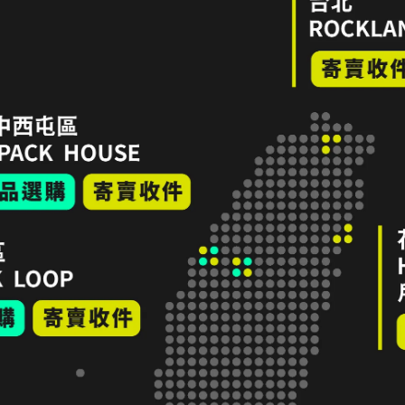
Fj
外套
NT$
Fjällräven 小狐狸 Barents Pro Trousers
G1000 雙色褲 男 EU46碼 綠色
NT$2,800
加入購物車
ers