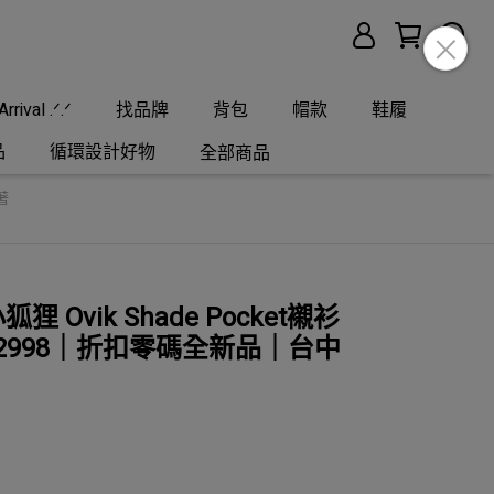
rrival .ᐟ.ᐟ
找品牌
背包
帽款
鞋履
品
循環設計好物
全部商品
著
小狐狸 Ovik Shade Pocket襯衫
R 82998｜折扣零碼全新品｜台中