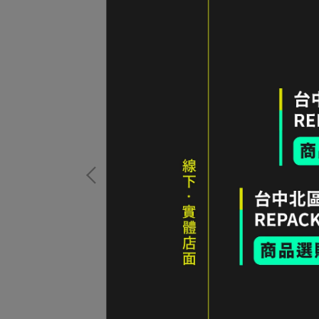
Lite Eco-Shell 防
色
Fjällräven 小狐狸 Vardag Dungaree Trous