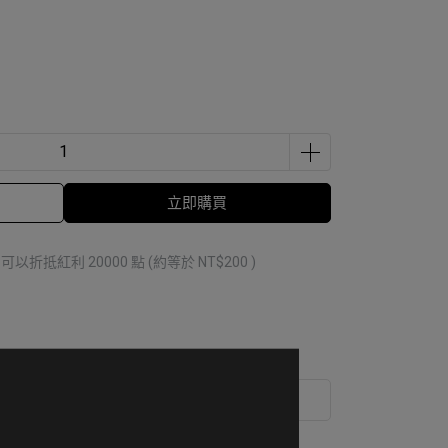
立即購買
 」可以折抵紅利
20000
點 (約等於
NT$200
)
運送方式