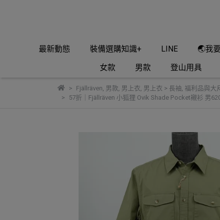
最新動態
裝備選購知識+
LINE
🌏我
女款
男款
登山用具
Fjällräven
,
男款
,
男上衣
,
男上衣 > 長袖
,
福利品與大
57折｜Fjällräven 小狐狸 Ovik Shade Pocket襯