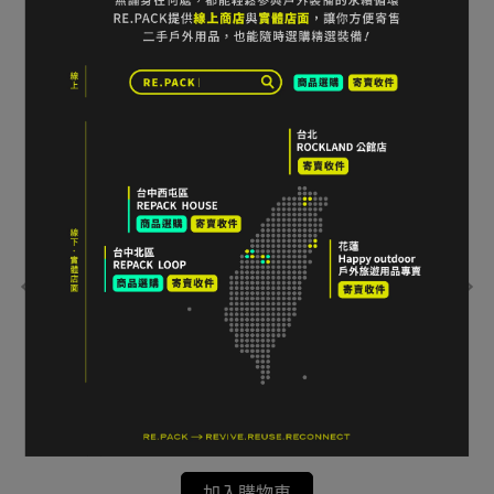
t
icebreaker Tech Lite II Short Sleeve Tee 羊毛短
6折
袖上衣 男款 M碼 黑色
UN
NT$1,650
NT