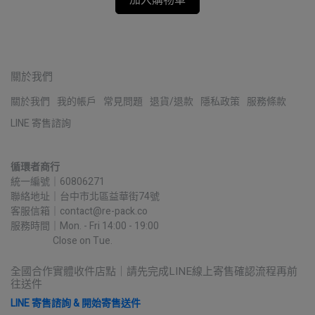
加入購物車
關於我們
關於我們
我的帳戶
常見問題
退貨/退款
隱私政策
服務條款
LINE 寄售諮詢
循環者商行
統一編號｜60806271
聯絡地址｜台中市北區益華街74號
客服信箱｜contact@re-pack.co
服務時間｜Mon. - Fri 14:00 - 19:00
                    Close on Tue.
全國合作實體收件店點｜請先完成LINE線上寄售確認流程再前
往送件
LINE 寄售諮詢 & 開始寄售送件