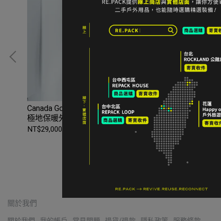
Canada Goose Expedition Parka – CR 防水防風
MA
極地保暖外套 M碼 黑色
碼 
NT$29,000
NT$
加入購物車
關於我們
關於我們
我的帳戶
常見問題
退貨/退款
隱私政策
服務條款