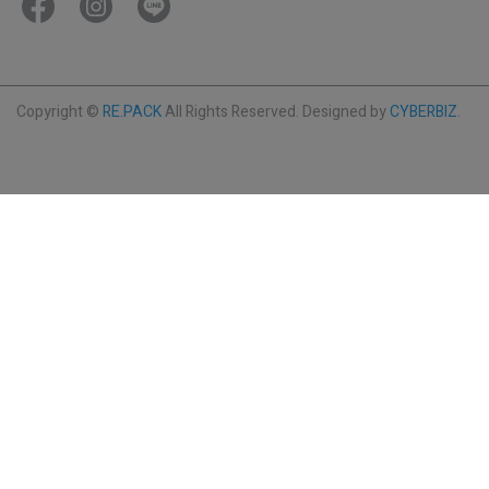
Copyright ©
RE.PACK
All Rights Reserved.
Designed by
CYBERBIZ
.