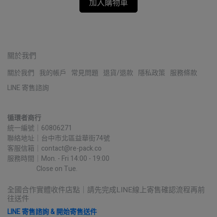
加入購物車
關於我們
關於我們
我的帳戶
常見問題
退貨/退款
隱私政策
服務條款
LINE 寄售諮詢
循環者商行
統一編號｜60806271
聯絡地址｜台中市北區益華街74號
客服信箱｜contact@re-pack.co
服務時間｜Mon. - Fri 14:00 - 19:00
                    Close on Tue.
全國合作實體收件店點｜請先完成LINE線上寄售確認流程再前
往送件
LINE 寄售諮詢 & 開始寄售送件