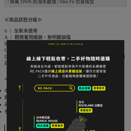
/ 無氟 DWR 防潑水處理 / Slim Fit 合身版型
≪商品狀態分級≫
S ｜ 全新未使用
A ｜ 輕微著用痕跡，無明顯損傷
B ｜ 中度著用痕跡，功能正常
C ｜ 明顯使用痕跡或外觀瑕疵但功能無虞
D ｜ 重度使用 / 長期未使用 / 影響主要功能的瑕疵，請仔細
評估商品狀況
≪注意事項≫
本店與實體店同步販售，庫存可能有時間差。
照片已盡量呈現實色，螢幕設定不同可能略有差異。
尺寸為人工測量，可能有些微誤差。
多件不同門市商品將併單出貨，出貨時間可能延後 1–2 日。
規格說明