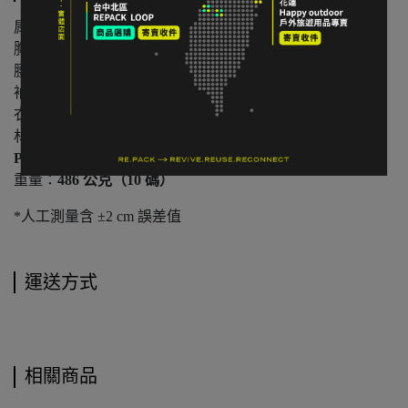
肩寬：
約 42 cm（10 碼）
胸寬平量：
約 51 cm（10 碼）
腰寬平量：
約 48 cm（10 碼）
袖長：
約 64 cm
衣長：
約 67 cm
材質：
Pertex® Quantum 3DWeave 尼龍面料 / 700FP
P.U.R.E. 再生羽絨
重量：
486 公克（10 碼）
*人工測量含 ±2 cm 誤差值
運送方式
相關商品