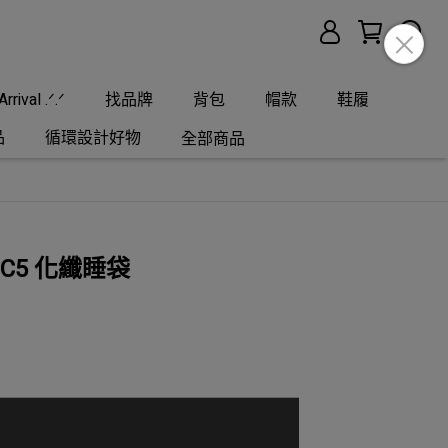
rrival .ᐟ.ᐟ
找品牌
背包
帽款
鞋履
品
循環設計好物
全部商品
n C5 化纖睡袋