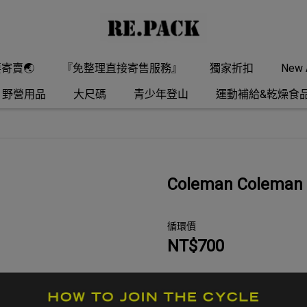
要寄賣🌏
『免整理直接寄售服務』
獨家折扣
New A
野營用品
大尺碼
青少年登山
運動補給&乾燥食
Coleman Colema
循環價
NT$700
商品編號:
509702-260429-011
供貨狀況:
尚有庫存 1