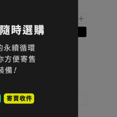
立即購買
 」可以折抵紅利
7000
點 (約等於
NT$70
)
運送方式