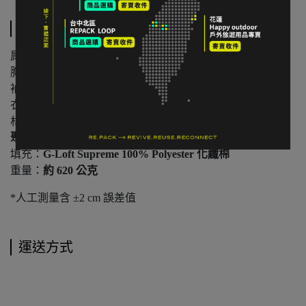
規格說明
肩寬：
約 48 cm（M 碼）
胸寬平量：
約 57 cm（M 碼）
袖長：
約 66 cm
衣長：
約 74 cm
材質：
G-1000 Eco（65% Polyester、35% Cotton）／彈性
聚酯纖維拼接
填充：
G-Loft Supreme 100% Polyester 化纖棉
重量：
約 620 公克
*人工測量含 ±2 cm 誤差值
運送方式