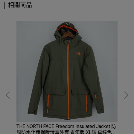
相關商品
暖外
THE NORTH FACE Freedom Insulated Jacket 防
Ca
風防水化纖保暖滑雪外套 青年版 XL碼 草綠色
極