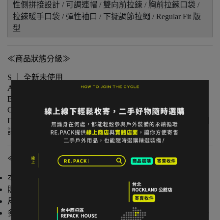
性側拼接設計 / 可調連帽 / 雙向前拉鍊 / 胸前拉鍊口袋 /
拉鍊暖手口袋 / 彈性袖口 / 下擺調節拉繩 / Regular Fit 版
型
≪商品狀態分級≫
S ｜ 全新未使用
A ｜ 輕微著用痕跡，無明顯損傷
B ｜ 中度著用痕跡，功能正常
C ｜ 明顯使用痕跡或外觀瑕疵但功能無虞
D ｜ 重度使用 / 長期未使用 / 影響主要功能的瑕疵，請仔細
評估商品狀況
≪注意事項≫
本店與實體店同步販售，庫存可能有時間差。
照片已盡量呈現實色，螢幕設定不同可能略有差異。
尺寸為人工測量，可能有些微誤差。
多件不同門市商品將併單出貨，出貨時間可能延後 1–2 日。