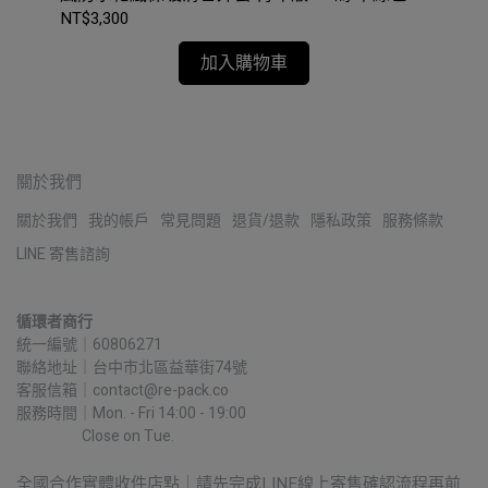
#NF0A3NI6
NT$3,300
NT$
加入購物車
關於我們
關於我們
我的帳戶
常見問題
退貨/退款
隱私政策
服務條款
LINE 寄售諮詢
循環者商行
統一編號｜60806271
聯絡地址｜台中市北區益華街74號
客服信箱｜contact@re-pack.co
服務時間｜Mon. - Fri 14:00 - 19:00
                    Close on Tue.
全國合作實體收件店點｜請先完成LINE線上寄售確認流程再前