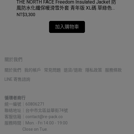
暖外套
THE NORTH FACE Freedom Insulated Jacket 防
Pat
風防水化纖保暖滑雪外套 青年版 XL碼 草綠色
外套
#NF0A3NI6
NT$3,300
NT$
加入購物車
關於我們
關於我們
我的帳戶
常見問題
退貨/退款
隱私政策
服務條款
LINE 寄售諮詢
循環者商行
統一編號｜60806271
聯絡地址｜台中市北區益華街74號
客服信箱｜contact@re-pack.co
服務時間｜Mon. - Fri 14:00 - 19:00
                    Close on Tue.