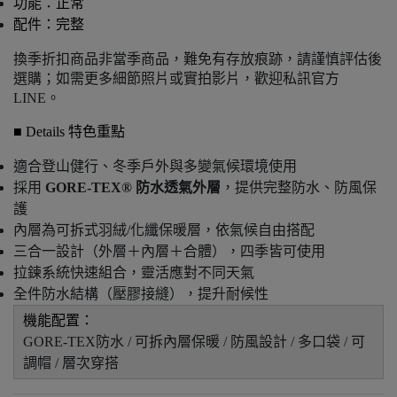
功能：正常
配件：完整
換季折扣商品非當季商品，難免有存放痕跡，請謹慎評估後
選購；如需更多細節照片或實拍影片，歡迎私訊官方 
LINE。
■ Details 特色重點
適合登山健行、冬季戶外與多變氣候環境使用
採用
GORE-TEX® 防水透氣外層
，提供完整防水、防風保
護
內層為可拆式羽絨/化纖保暖層，依氣候自由搭配
三合一設計（外層＋內層＋合體），四季皆可使用
拉鍊系統快速組合，靈活應對不同天氣
全件防水結構（壓膠接縫），提升耐候性
機能配置：
GORE-TEX防水 / 可拆內層保暖 / 防風設計 / 多口袋 / 可
調帽 / 層次穿搭