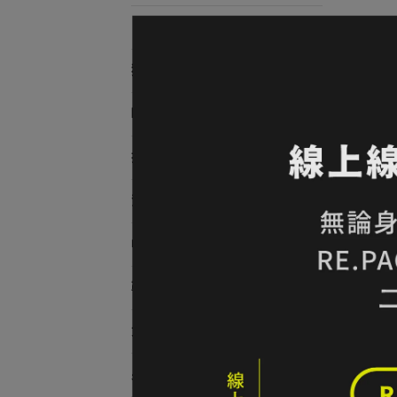
『免整理直接寄售服務』
獨家折扣
New Arrival .ᐟ.ᐟ
找品牌
背包
帽款
鞋履
女款
男款