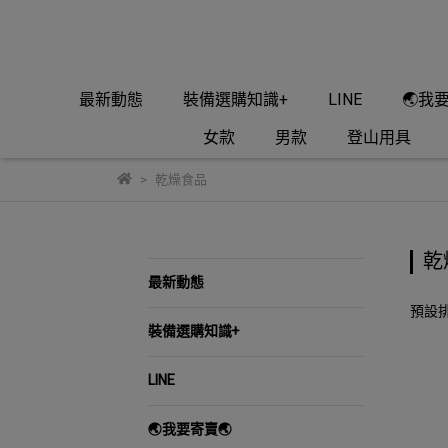
最新動態
裝備選購知識+
LINE
🌏我
女款
男款
登山用具
乾燥食品
乾
最新動態
預設
裝備選購知識+
LINE
🌏我要寄賣🌏