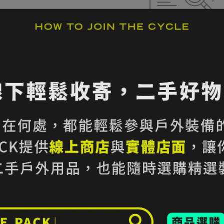
很抱歉，無商品符合篩選
請重新輸入篩選