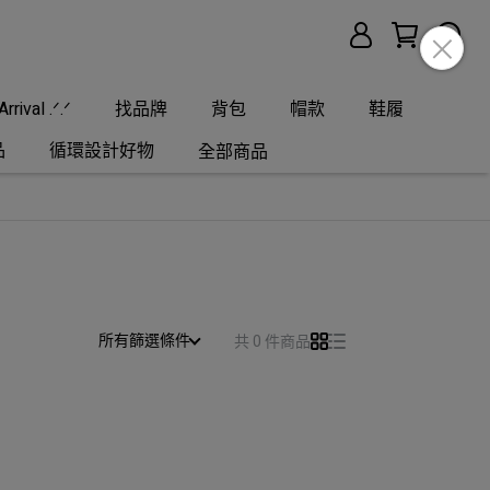
rrival .ᐟ.ᐟ
找品牌
背包
帽款
鞋履
品
循環設計好物
全部商品
所有篩選條件
共 0 件商品