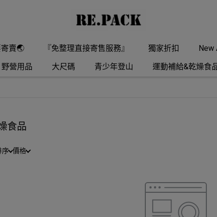
要寄賣🌏
『免整理直接寄售服務』
獨家折扣
New A
野營用品
大尺碼
青少年登山
運動補給&乾燥食
燥食品
排序
價格