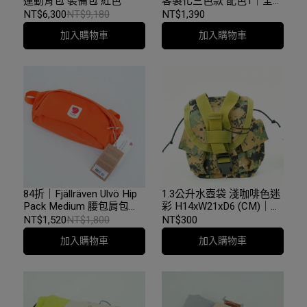
運動背包 裝備包 紅色
客製化三色款 配色1｜全新
樣品藍橘｜台中
NT$6,300
NT$9,180
NT$1,390
加入購物車
加入購物車
84折｜Fjällräven Ulvö Hip
1.3公升水壺袋 淺咖啡色迷
Pack Medium 腰包肩包
彩 H14xW21xD6 (CM)｜二
Hokkaido Orange 23165
手｜台中
NT$1,520
NT$1,800
NT$300
208｜原廠樣品全新品｜台
加入購物車
加入購物車
中