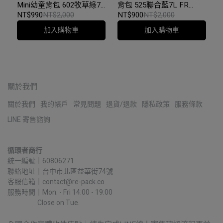
Mini幼童背包 602牧草綠7L
背包 525聯合藍7L FR
FR 26050｜原廠NG全新品
26050｜原廠NG全新品
NT$990
NT$2,000
NT$900
NT$2,000
加入購物車
加入購物車
關於我們
關於我們
我的帳戶
常見問題
退貨/退款
隱私政策
服務條款
LINE 寄售諮詢
循環者商行
統一編號｜60806271
聯絡地址｜台中市北區益華街74號
客服信箱｜contact@re-pack.co
服務時間｜Mon. - Fri 14:00 - 19:00
                    Close on Tue.