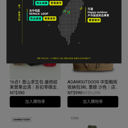
伽帶 黑色 U6YOGA310 F
收納袋 黑色 o/s
strap｜折扣零碼全新品｜
U6YMHR110｜折扣零碼全
NT$750
NT$1,500
NT$650
NT$1,300
台中
新品｜台中
加入購物車
加入購物車
16合1 登山求生包 廠商結
ADAMOUTDOOR 中型戰術
束營業出清｜折扣零碼全
收納包38L 軍綠 沙色｜店
新品｜台中
家出清全新品｜台中
NT$590
NT$990
NT$1,290
加入購物車
加入購物車