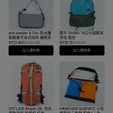
and wander X-Pac 防水機
犀牛 RHINO 16公升超輕攻
能輕量可背式短夾 護照夾
頂包 藍色
銀灰色
NT$1,800
NT$2,780
NT$270
NT$520
加入購物車
加入購物車
ORTLIEB Atrack 25L 防水
HANCHOR SURFACE 小包