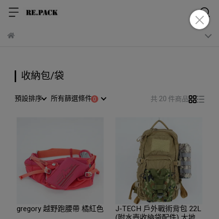
收納包/袋
預設排序
所有篩選條件
共 20 件商品
gregory 越野跑腰帶 橘紅色
J-TECH 戶外戰術背包 22L
(附水壺收納袋配件) 大地