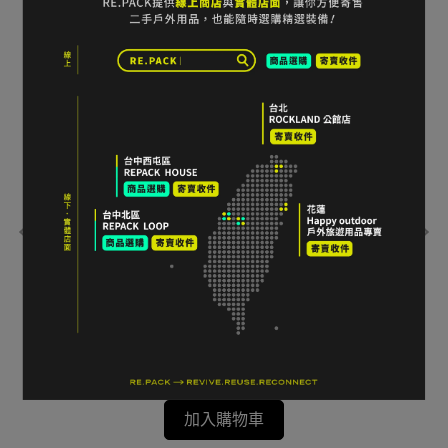
gregory 越野跑腰帶 橘紅色
Klä
水
NT$600
NT$
加入購物車