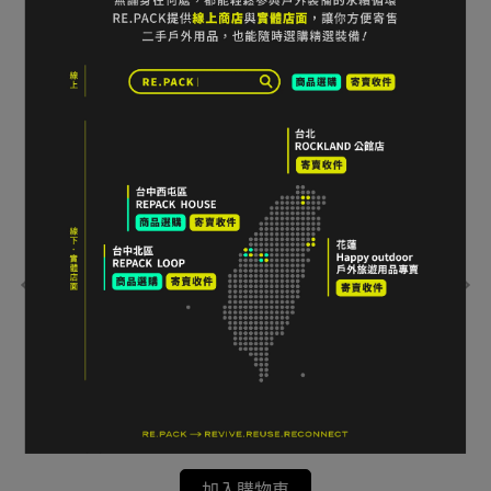
保暖
MAMMUT Flexidown Down Hybrid Jacket
Ca
Women 輕量保暖羽絨外套 M碼 White
極
NT$3,000
NT$