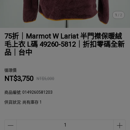
1
/
2
75折｜Marmot W Lariat 半門襟保暖絨
毛上衣 L碼 49260-5812｜折扣零碼全新
品｜台中
循環價
NT$3,750
NT$5,000
商品編號:
0149260581203
供貨狀況:
尚有庫存 1