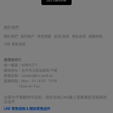
加入購物車
關於我們
關於我們
我的帳戶
常見問題
退貨/退款
隱私政策
服務條款
LINE 寄售諮詢
循環者商行
統一編號｜60806271
聯絡地址｜台中市北區益華街74號
客服信箱｜contact@re-pack.co
服務時間｜Mon. - Fri 14:00 - 19:00
                    Close on Tue.
全國合作實體收件店點｜請先完成LINE線上寄售確認流程再前
往送件
LINE 寄售諮詢 & 開始寄售送件