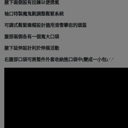
腋下兩側設有拉鍊以便透氣
袖口特製魔鬼氈調整鬆緊系統
可調式鬆緊連帽設計適用滑雪攀岩的頭盔
腹部兩側各有一個寬大口袋
腋下延伸設計利於伸展活動
右腹部口袋可將整件外套收納進口袋中(變成一小包)
.ᐟ.ᐟ