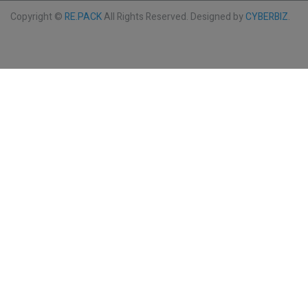
Copyright ©
RE.PACK
All Rights Reserved.
Designed by
CYBERBIZ
.