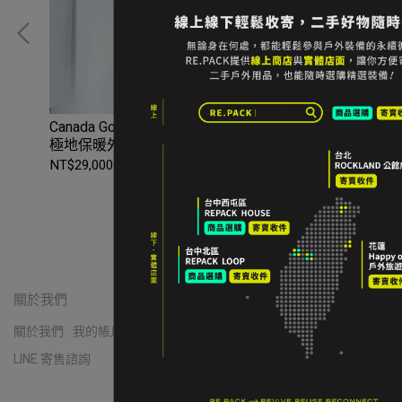
碼
Canada Goose Expedition Parka – CR 防水防風
AR
極地保暖外套 M碼 黑色
男
NT$29,000
NT$
加入購物車
關於我們
關於我們
我的帳戶
常見問題
退貨/退款
隱私政策
服務條款
LINE 寄售諮詢