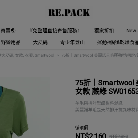
要寄賣🌏
『免整理直接寄售服務』
獨家折扣
New A
野營用品
大尺碼
青少年登山
運動補給&乾燥食
與大尺碼
,
女款
,
衣著
,
Smartwool
75折｜Smartwool 美麗諾羊毛運動型超輕
75折｜Smartw
女款 蕨綠 SW01
羊毛與排汗聚酯棉料混織
美麗諾羊毛是天然排汗抗異味材
循環價
NT$2,160
NT$2,880