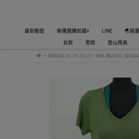
最新動態
裝備選購知識+
LINE
🌏我
女款
男款
登山用具
最新到店
,
女上衣
,
女上衣 > 短袖
,
獨家折扣
,
福利品