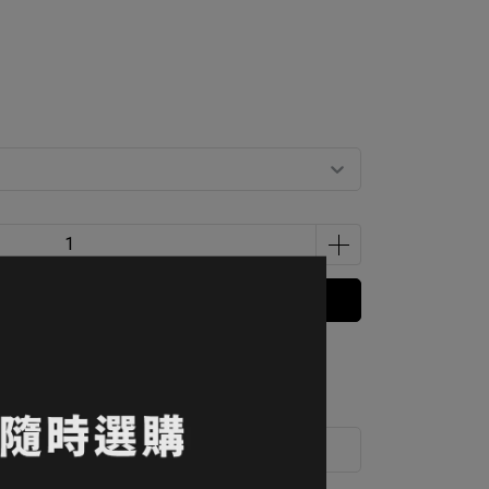
立即購買
 」可以折抵紅利
21600
點 (約等於
NT$216
)
運送方式