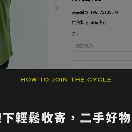
商品編號:
196575105674
供貨狀況:
尚有庫存
尺寸
加入購物車
加入最愛
此商品 「 最高
規格說明