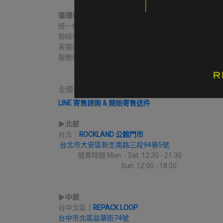
循環者商行
統一編號｜60806271
聯絡地址｜台中市北區益華街74號
客服信箱｜contact@re-pack.co
服務時間｜Mon. - Fri 14:00 - 19:00
                    Close on Tue.
全國合作實體收件店點｜請先完成LINE線上寄售
LINE 寄售諮詢 & 開始寄售送件
▶︎
北部
台北｜
ROCKLAND 公館門市
台北市大安區新生南路三段94巷5號
             營業時間 Mon. - Sat. 12:30 - 21:30
                                          Sun. 12:00 - 18:00
▶︎
中部
台中北區
｜
REPACK LOOP
台中市北區益華街74號