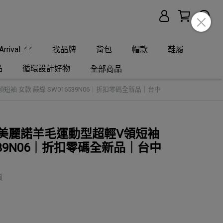
rrival .ᐟ.ᐟ
找品牌
背包
帽款
鞋履
品
循環設計好物
全部商品
V領短袖 女款 蕨綠 SW016539N06｜折扣零碼全新品｜台中
ool 美麗諾羊毛運動型超輕V領短袖
6539N06｜折扣零碼全新品｜台中
質