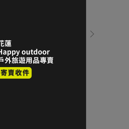
larstar 保暖中層半開襟拉鍊上衣 S碼 灰色
Answer4 Alpha® 
Tshirt 主動保
1,100
NT$2,420
加入購物車