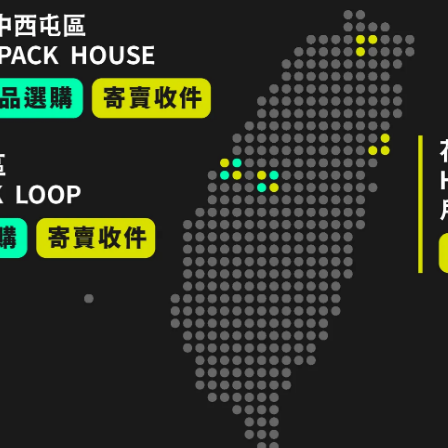
t
THE NORTH FACE Half Dome Tee 短袖上衣
Po
M 麻灰＃NF0A4QQB
NT$1,100
NT$
加入購物車
隱私政策
服務條款
LINE 寄售諮詢