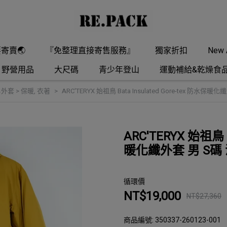
要寄賣🌏
『免整理直接寄售服務』
獨家折扣
New A
野營用品
大尺碼
青少年登山
運動補給&乾燥食
外套 > 保暖
,
衣著
ARC'TERYX 始祖鳥 Bata Insulated Gore-tex 防水
ARC'TERYX 始祖鳥 B
暖化纖外套 男 S碼
循環價
NT$19,000
NT$27,360
商品編號:
350337-260123-001