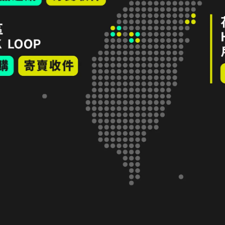
保暖
Arc'teryx Bora 60L 登山背包 Regular 深銀翼
AR