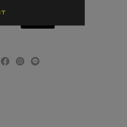
57cm/S 柔紫
纖保暖外套 女款 
1,760
NT$9,900
加入購物車