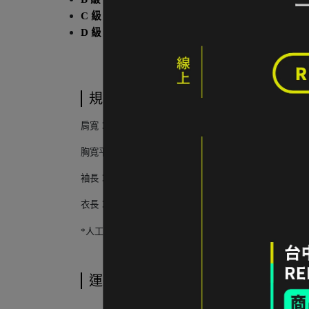
C 級
｜不影響主要功能之輕度壞損 or 主要功能
D 級
｜具有不影響主要功能，但會影響/局限原設計
規格說明
肩寬：50cm
胸寬平量：53cm
袖長：55cm (腋下-袖口)
衣長：76cm (背後)
*人工測量含
±1cm誤差值
運送方式