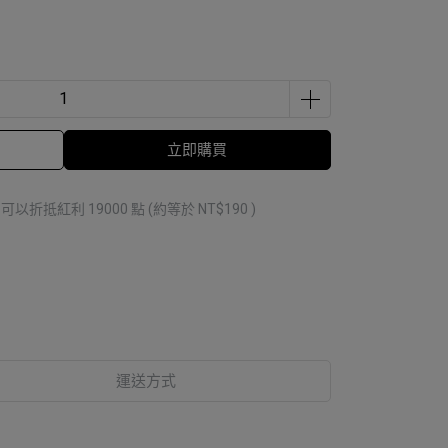
立即購買
 」可以折抵紅利
19000
點 (約等於
NT$190
)
運送方式