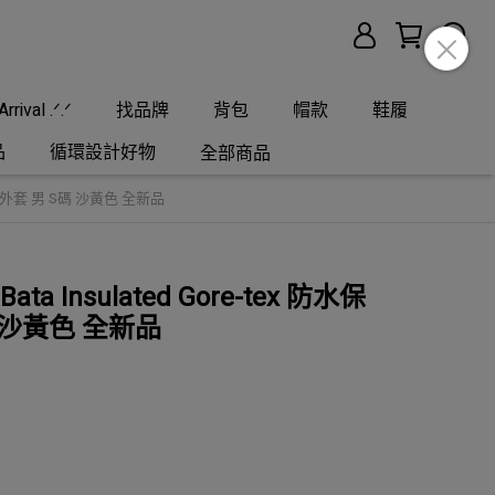
rrival .ᐟ.ᐟ
找品牌
背包
帽款
鞋履
品
循環設計好物
全部商品
保暖化纖外套 男 S碼 沙黃色 全新品
ata Insulated Gore-tex 防水保
 沙黃色 全新品