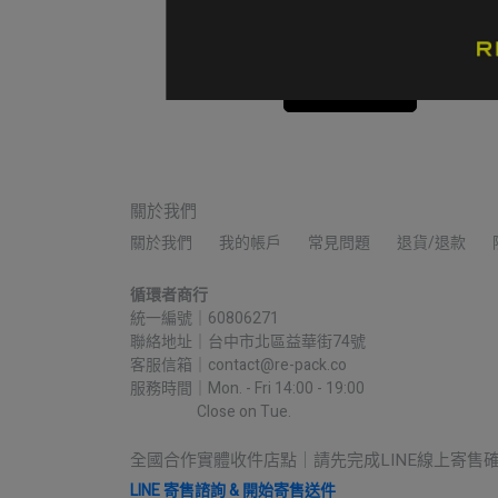
外套 男款 M碼 黑色
NT$16,500
加入購物車
關於我們
關於我們
我的帳戶
常見問題
退貨/退款
循環者商行
統一編號｜60806271
聯絡地址｜台中市北區益華街74號
客服信箱｜contact@re-pack.co
服務時間｜Mon. - Fri 14:00 - 19:00
                    Close on Tue.
全國合作實體收件店點｜請先完成LINE線上寄售
LINE 寄售諮詢 & 開始寄售送件