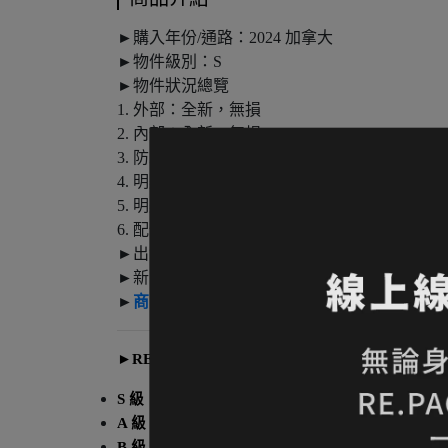
►購入年份/通路：2024 加拿大
►物件級別：S
►物件狀況總覽
1. 外部：全新，無損
2. 內部：全新，無損
3. 防水層/防水貼條：無損
4. 明顯瑕疵處：無
5. 明顯使用痕跡處：全新
6. 配件：無
►出售原因：用不到了尋有緣人
►新品通路價：NTD 27360
►
商品資訊參考頁
►
RE.PACK【物件分級｜登山服飾類】
S 級
｜全新未使用品
A 級
｜已經著用過，品相良好無任何壞損的物件，
B 級
｜主要功能完好正常，面料亦無破損，僅輕度