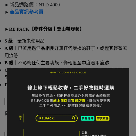
►新品通路價：NTD 4000
►
商品資訊參考頁
►
RE.PACK【物件分級｜登山鞋履類】
S 級
｜全新未使用品
A 級
｜已著用過但品相良好無任何壞損的鞋子，或極其輕微著
用痕跡
B 級
｜不影響任何主要功能，僅輕度至中度著用痕跡
C 級
｜不影響主要功能之明顯壞損 or 不影響主要功能但有中度
至重度使用痕跡
D 級
｜超過兩年沒有穿過的鞋子
規格說明
尺寸：US6 / UK3.5 / EUR36 / 23cm
運送方式