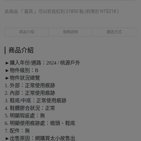
此商品 「 最高 」可以折抵紅利
21850
點 (約等於
NT$218
)
商品介紹
規格說明
運送方式
商品介紹
►購入年份/通路：2024 / 桃源戶外
►物件級別：B
►物件狀況總覽
1. 外部：正常使用痕跡
2. 內部：正常使用痕跡
3. 鞋底/中底：正常使用痕跡
4. 鞋體膠合狀況：正常
5. 明顯瑕疵處：無
6. 明顯使用痕跡處：楦頭、鞋底
7. 配件：無
►出售原因：網購買太小故售出