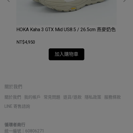
ing
HOKA Kaha 3 GTX Mid US8.5 / 26.5cm 燕麥奶色
DE
男款
NT$4,950
NT
加入購物車
關於我們
關於我們
我的帳戶
常見問題
退貨/退款
隱私政策
服務條款
LINE 寄售諮詢
循環者商行
統一編號｜60806271