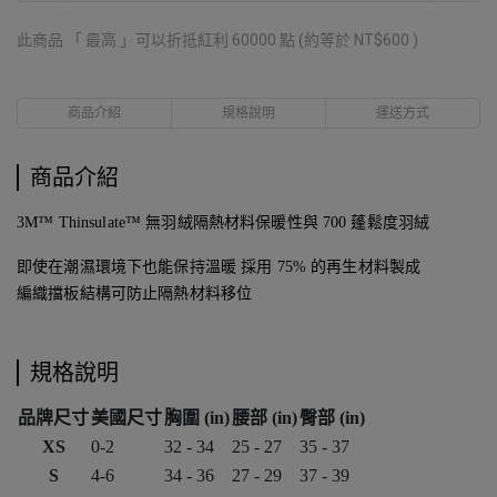
此商品 「 最高 」可以折抵紅利
60000
點 (約等於
NT$600
)
商品介紹
規格說明
運送方式
商品介紹
3M™ Thinsulate™ 無羽絨隔熱材料保暖性與 700 蓬鬆度羽絨
即使在潮濕環境下也能保持溫暖 採用 75% 的再生材料製成
編織擋板結構可防止隔熱材料移位
規格說明
品牌尺寸
美國尺寸
胸圍 (in)
腰部 (in)
臀部 (in)
XS
0-2
32 - 34
25 - 27
35 - 37
S
4-6
34 - 36
27 - 29
37 - 39