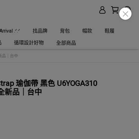
rrival .ᐟ.ᐟ
找品牌
背包
帽款
鞋履
品
循環設計好物
全部商品
碼全新品｜台中
Strap 瑜伽帶 黑色 U6YOGA310
零碼全新品｜台中