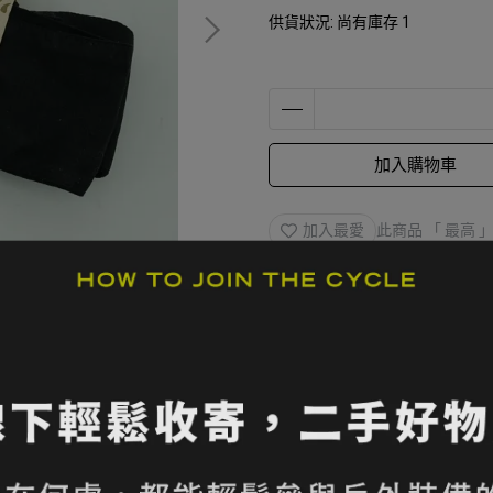
供貨狀況:
尚有庫存 1
加入購物車
加入最愛
此商品 「 最高
規格說明