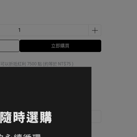
立即購買
 」可以折抵紅利
7500
點 (約等於
NT$75
)
運送方式