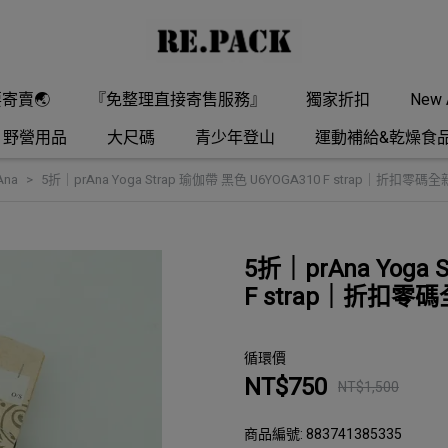
要寄賣🌏
『免整理直接寄售服務』
獨家折扣
New A
野營用品
大尺碼
青少年登山
運動補給&乾燥食
Ana
5折｜prAna Yoga Strap 瑜伽帶 黑色 U6YOGA310 F strap｜折扣零
5折｜prAna Yoga 
F strap｜折扣
循環價
NT$750
NT$1,500
商品編號:
883741385335