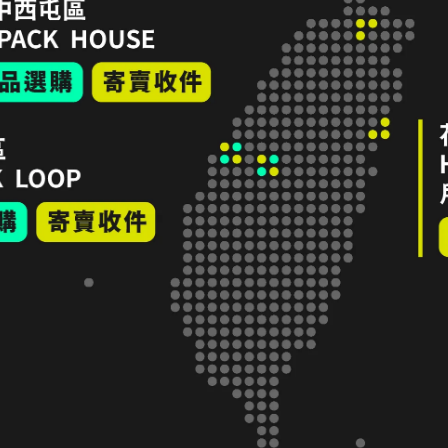
J-TECH 戶外戰術背包 22L (附水壺收納袋配
Ne
件) 大地色
NT$1,500
NT
加入購物車
隱私政策
服務條款
LINE 寄售諮詢