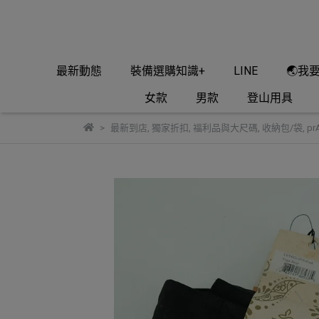
最新動態
裝備選購知識+
LINE
🌏我
女款
男款
登山用具
最新到店
,
獨家折扣
,
福利品與大尺碼
,
收納包/袋
,
pr