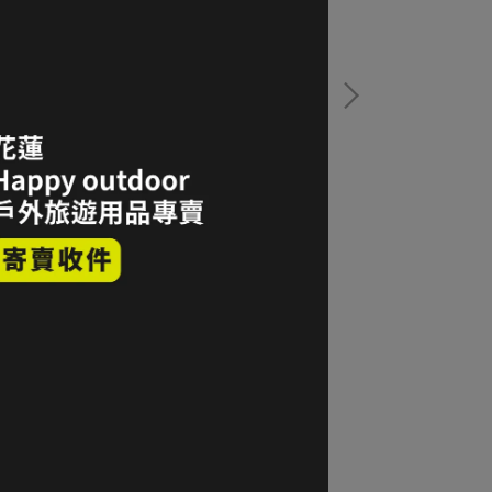
w Balance 越野跑水壺腰帶 黑色
GREGORY LAD
2.5L 奶油白
$800
NT$700
加入購物車